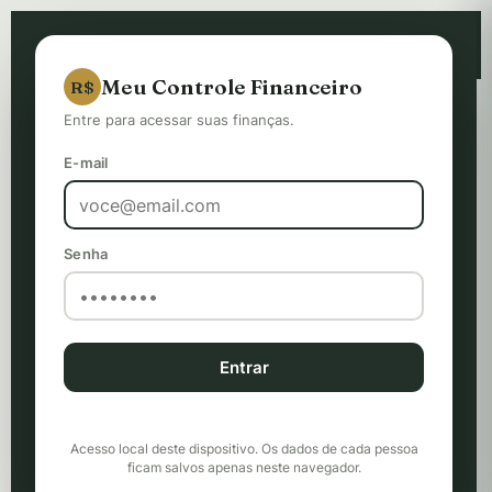
Meu Controle Financeiro
R$
PESSOAL
Meu Controle Financeiro
R$
Entre para acessar suas finanças.
2026
‹
›
E-mail
—
Você ainda pode gastar
R$ 0,00
Senha
R$ 0,00
R$ 0,00
Resultado do mês:
Em conta:
R$ 0,00
R$ 0,00
Investido:
Patrimônio:
Entrar
Receita
Despesa
Investir
Acesso local deste dispositivo. Os dados de cada pessoa
ficam salvos apenas neste navegador.
LANÇAMENTO RÁPIDO