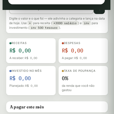
Digite o valor e o que foi — ele adivinha a categoria e lança na data
de hoje. Use
+
para receita (
+3000 salário
) e
inv
para
investimento (
inv 500 tesouro
).
RECEITAS
DESPESAS
R$ 0,00
R$ 0,00
A receber:
R$ 0,00
A pagar:
R$ 0,00
INVESTIDO NO MÊS
TAXA DE POUPANÇA
R$ 0,00
0%
Planejado:
R$ 0,00
da renda que você não
gastou
A pagar este mês