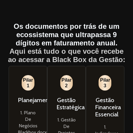
Os documentos por trás de um
ecossistema que ultrapassa 9
dígitos em faturamento anual.
Aqui está tudo o que você recebe
ao acessar a Black Box da Gestão:
Pilar
Pilar
Pilar
1
2
3
Planejamento
Gestão
Gestão
Estratégica
Financeira
1. Plano
Essencial
De
1. Gestão
Negócios
De
1.
Blackbox.docx
Projetos