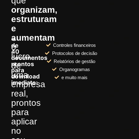
que
organizam,
estruturam
e
aumentam
+
de
o
Controles financeiros
40
Protocolos de decisão
lucro
documentos
Relatórios de gestão
prontos
de
Organogramas
para
uma
download
e muito mais
imediato:
empresa
real,
prontos
para
aplicar
no