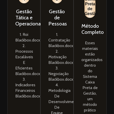
Preta
de
Gestão
Gestão
Gestão
Tática e
de
Operacional
Pessoas
Método
Completo
1. Roi
1.
Blackbox.docx
Contratação
Esses
2.
Blackbox.docx
materiais
Processos
2.
estão
Escaláveis
Motivação
organizados
E
Blackbox.docx
dentro
Eficientes
3.
do
Blackbox.docx
Negociação
Sistema
3.
Blackbox.docx
Caixa
Indicadores
4.
Preta de
Financeiros
Metodologia
Gestão,
Blackbox.docx
De
um
Desenvolvimento
método
De
prático
Equipe